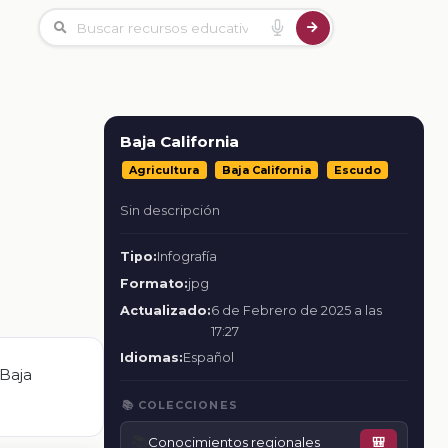
Baja California
Agricultura
Baja California
Escudo
Sin descripción
Tipo:
Infografía
Formato:
jpg
Actualizado:
6 de Febrero de 2025 a las
17:27
Idiomas:
Español
 Baja
📚 COLECCIONES
📚
Conocimientos regionales
🎒