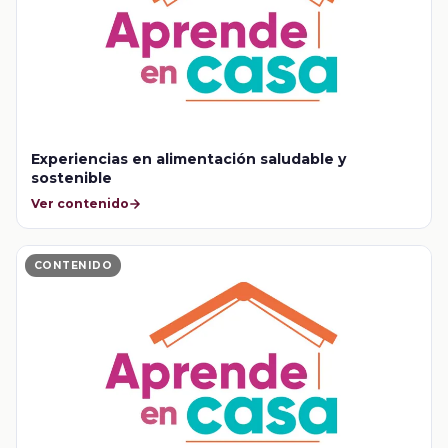
Experiencias en alimentación saludable y
sostenible
Ver contenido
CONTENIDO