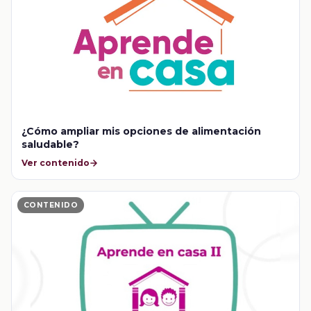
¿Cómo ampliar mis opciones de alimentación
saludable?
Ver contenido
CONTENIDO