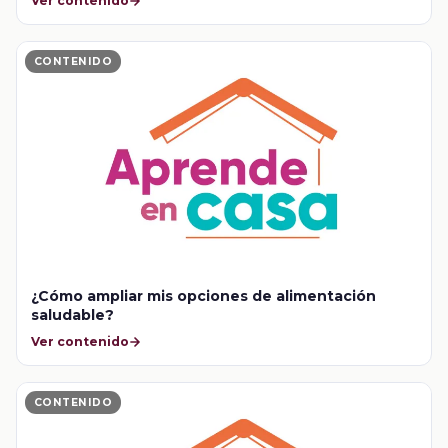
Ver contenido
CONTENIDO
¿Cómo ampliar mis opciones de alimentación
saludable?
Ver contenido
CONTENIDO