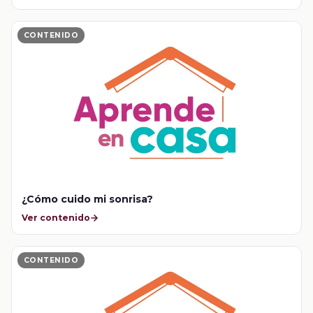
CONTENIDO
¿Cómo cuido mi sonrisa?
Ver contenido
CONTENIDO