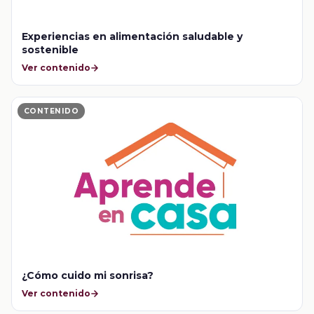
Experiencias en alimentación saludable y
sostenible
Ver contenido
CONTENIDO
¿Cómo cuido mi sonrisa?
Ver contenido