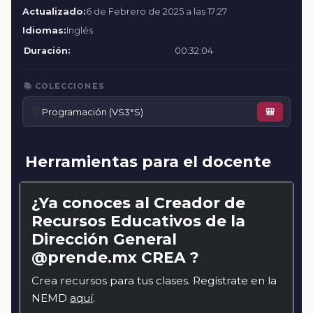
Actualizado:
6 de Febrero de 2025 a las 17:27
Idiomas:
Inglés
Duración:
00:32:04
📚 COLECCIONES
📚
Programación (VS3°S)
🎒
Herramientas para el docente
¿Ya conoces al Creador de
Recursos Educativos de la
Dirección General
@prende.mx CREA ?
Crea recursos para tus clases. Regístrate en la
NEMD
aquí
.