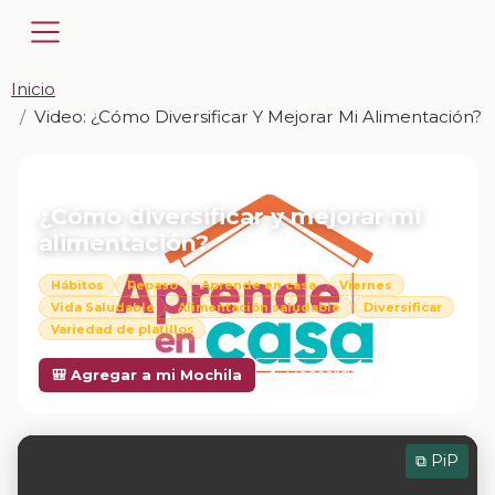
Inicio
Video: ¿Cómo Diversificar Y Mejorar Mi Alimentación?
📎 VIDEO · MP4
¿Cómo diversificar y mejorar mi
alimentación?
Hábitos
Repaso
Aprende en casa
Viernes
Vida Saludable
Alimentación saludable
Diversificar
Variedad de platillos
Descargar
🎒 Agregar a mi Mochila
⧉ PiP