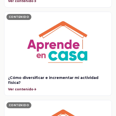
Ver contenido
CONTENIDO
¿Cómo diversificar e incrementar mi actividad
física?
Ver contenido
CONTENIDO