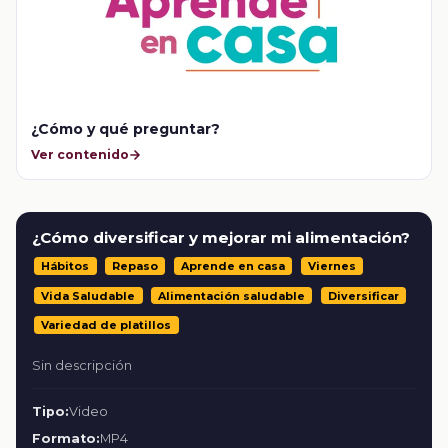
¿Cómo y qué preguntar?
Ver contenido
¿Cómo diversificar y mejorar mi alimentación?
Hábitos
Repaso
Aprende en casa
Viernes
Vida Saludable
Alimentación saludable
Diversificar
Variedad de platillos
Sin descripción
Tipo:
Video
Formato:
MP4