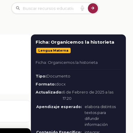
Ficha: Organicemos la historieta
Lengua Materna
Ficha: Organicemos la historieta
Tipo:
Documento
Formato:
docx
Actualizado:
6 de Febrero de 2025 a las
17:20
Apendizaje esperado:
elabora distintos
textos para
difundir
información
Contenido Específico:
integrar