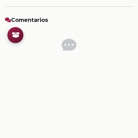
Comentarios
Inicia sesion
para dejar un comentario.
💡
Sugerencias de contenido
CONTENIDO