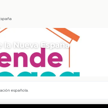
España
e la Nueva España
zación española.