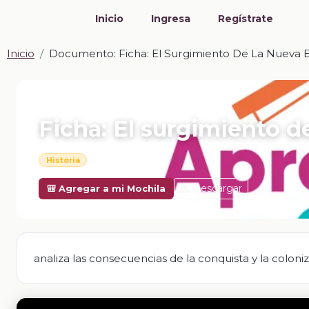
Inicio
Ingresa
Regístrate
Inicio
Documento: Ficha: El Surgimiento De La Nueva 
📎 DOCUMENTO · DOCX
Ficha: El surgimiento d
Historia
Descargar
🎒 Agregar a mi Mochila
analiza las consecuencias de la conquista y la coloni