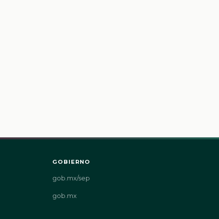
GOBIERNO
gob.mx/sep
gob.mx