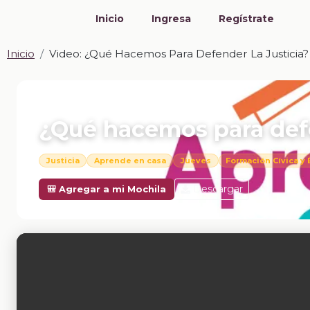
Inicio
Ingresa
Regístrate
Inicio
Video: ¿Qué Hacemos Para Defender La Justicia?
📎 VIDEO · MP4
¿Qué hacemos para defe
Justicia
Aprende en casa
Jueves
Formación Cívica y 
Descargar
🎒 Agregar a mi Mochila