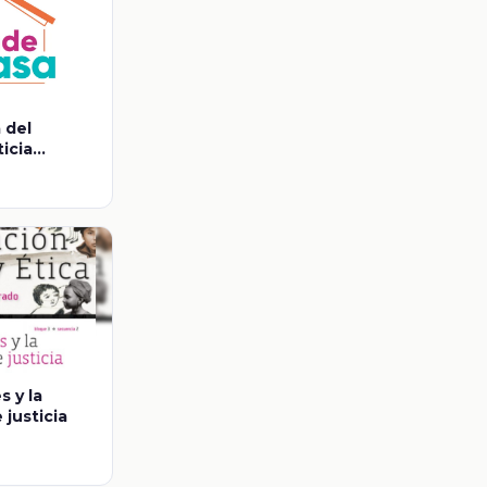
 del
ticia
s y la
 justicia