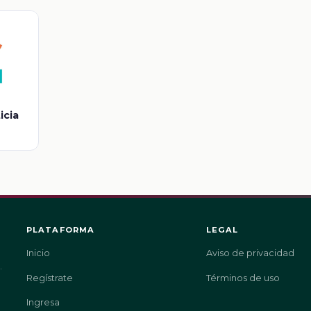
icia
PLATAFORMA
LEGAL
Inicio
Aviso de privacidad
.
Regístrate
Términos de uso
Ingresa