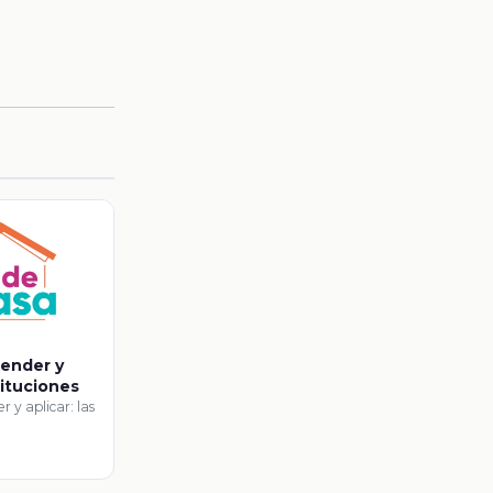
fender y
stituciones
r y aplicar: las