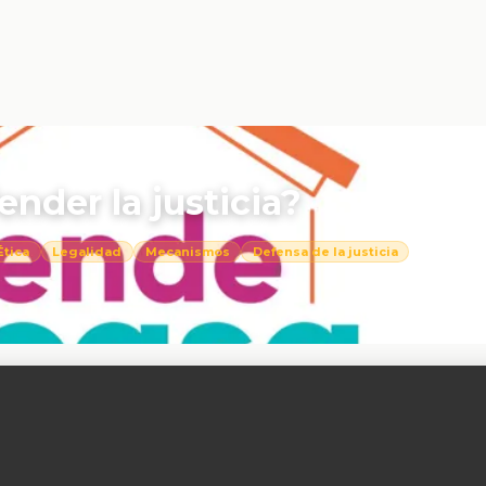
nder la justicia?
Ética
Legalidad
Mecanismos
Defensa de la justicia