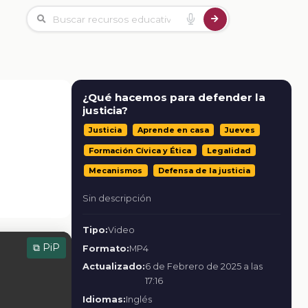
¿Qué hacemos para defender la
justicia?
Justicia
Aprende en casa
Jueves
Formación Cívica y Ética
Legalidad
Mecanismos
Defensa de la justicia
Sin descripción
Tipo:
Video
⧉ PiP
Formato:
MP4
Actualizado:
6 de Febrero de 2025 a las
17:16
Idiomas:
Inglés