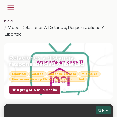
Inicio
Video: Relaciones A Distancia, Responsabilidad Y
Libertad
📎 VIDEO · MP4
Relaciones a distancia,
responsabilidad y libertad
Libertad
Valores
Aprende en casa
Miércoles
Formación Cívica y Ética
Responsabilidad
Descargar
🎒 Agregar a mi Mochila
⧉ PiP