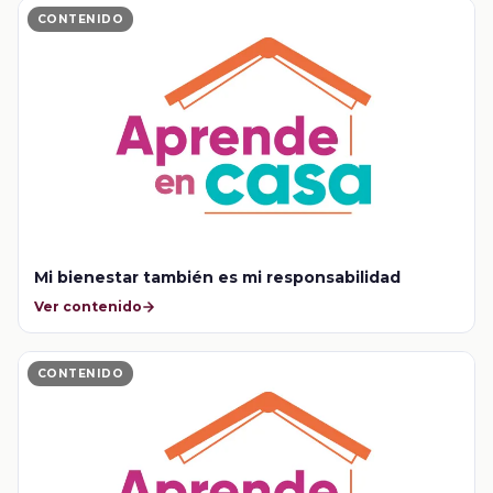
CONTENIDO
Mi bienestar también es mi responsabilidad
Ver contenido
CONTENIDO