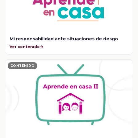
Mi responsabilidad ante situaciones de riesgo
Ver contenido
CONTENIDO