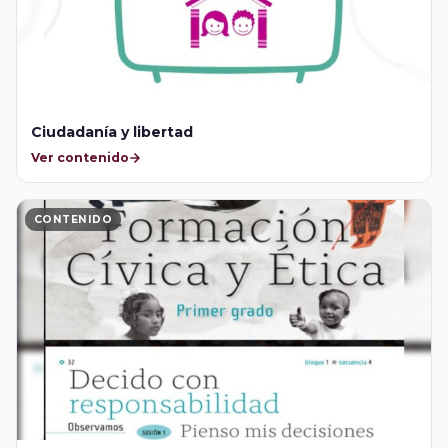
Ciudadanía y libertad
Ver contenido
CONTENIDO