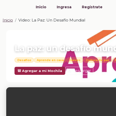
Inicio
Ingresa
Regístrate
Inicio
Video: La Paz: Un Desafío Mundial
📎 VIDEO · MP4
La paz: un desafío mund
Desafíos
Aprende en casa
Jueves
Cultura de paz
Descargar
🎒 Agregar a mi Mochila