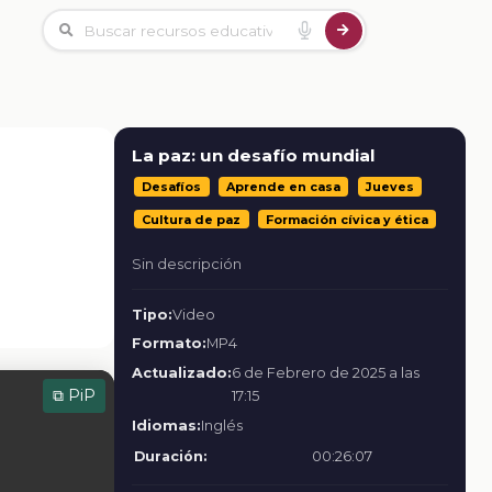
La paz: un desafío mundial
Desafíos
Aprende en casa
Jueves
Cultura de paz
Formación cívica y ética
Sin descripción
Tipo:
Video
Formato:
MP4
Actualizado:
6 de Febrero de 2025 a las
⧉ PiP
17:15
Idiomas:
Inglés
Duración:
00:26:07