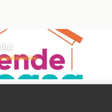
ial
Formación cívica y ética