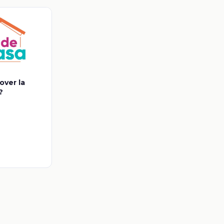
over la
?