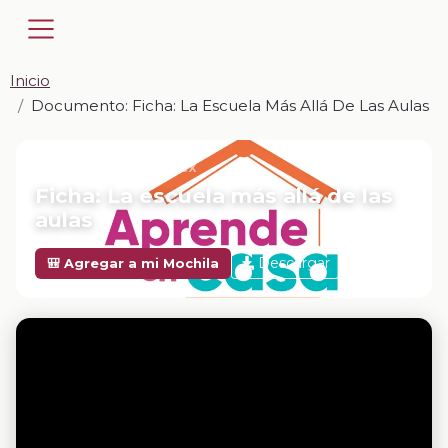
Inicio
Documento: Ficha: La Escuela Más Allá De Las Aulas
📎 DOCUMENTO · DOCX
Ficha: La escuela más allá de las
aulas
Descargar
🎒 Agregar a mi Mochila