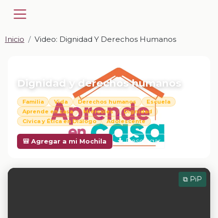
Inicio
Video: Dignidad Y Derechos Humanos
📎 VIDEO · MP4
Dignidad y derechos humanos
Familia
Vida
Derechos humanos
Escuela
Aprende en casa
Miércoles
Dignidad
Cívica y Ética en Diálogo
Adolescente
Descargar
🎒 Agregar a mi Mochila
⧉ PiP