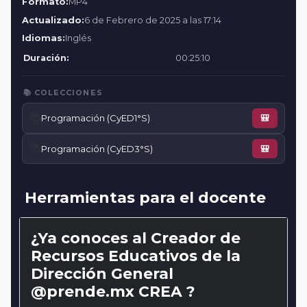
Formato:
MP4
Actualizado:
6 de Febrero de 2025 a las 17:14
Idiomas:
Inglés
Duración:
00:25:10
📚 COLECCIONES
📚
Programación (CyED1°S)
🎒
📚
Programación (CyED3°S)
🎒
Herramientas para el docente
¿Ya conoces al Creador de
Recursos Educativos de la
Dirección General
@prende.mx CREA ?