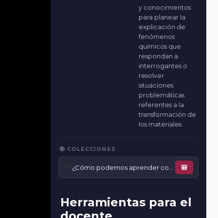
y conocimientos
para planear la
explicación de
fenómenos
químicos que
respondan a
interrogantes o
resolver
situaciones
problemáticas
referentes a la
transformación de
los materiales.
📚 COLECCIONES
📚
¿Cómo podemos aprender conocimientos científicos jugando?
🎒
Herramientas para el
docente