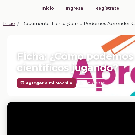
Inicio
Ingresa
Regístrate
Inicio
Documento: Ficha: ¿Cómo Podemos Aprender Con
📎 DOCUMENTO · DOCX
Ficha: ¿Cómo podemos
científicos jugando?
Descargar
🎒 Agregar a mi Mochila