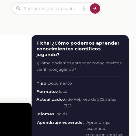
Ficha: ¿Cómo podemos aprender
conocimientos científicos
jugando?
¿Cómo podemos aprender conocimientos
científicos jugando?
Tipo:
Documento
Formato:
docx
Actualizado:
6 de Febrero de 2025 a las
17:12
Idiomas:
Inglés
Apendizaje esperado:
Aprendizaje
esperado:
selecciona hechos