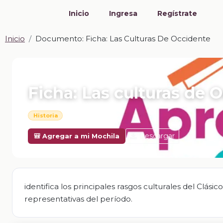
Inicio
Ingresa
Regístrate
Inicio
Documento: Ficha: Las Culturas De Occidente
📎 DOCUMENTO · DOCX
Ficha: Las culturas de 
Historia
Descargar
🎒 Agregar a mi Mochila
identifica los principales rasgos culturales del Clás
representativas del período.