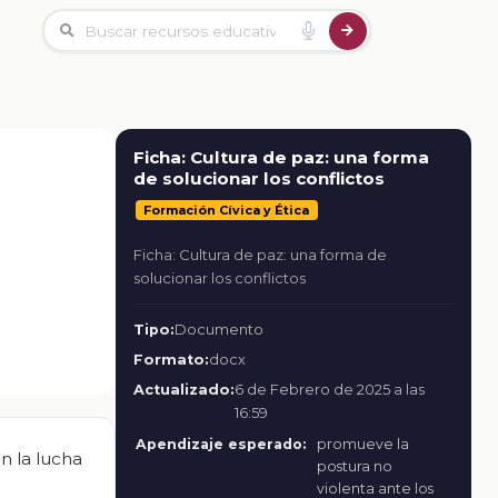
Ficha: Cultura de paz: una forma
de solucionar los conflictos
Formación Cívica y Ética
Ficha: Cultura de paz: una forma de
solucionar los conflictos
Tipo:
Documento
Formato:
docx
Actualizado:
6 de Febrero de 2025 a las
16:59
Apendizaje esperado:
promueve la
n la lucha
postura no
violenta ante los