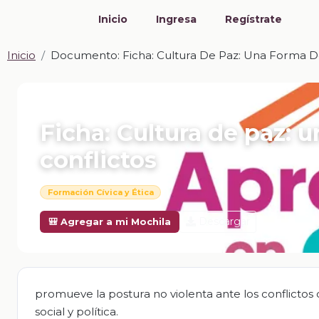
Inicio
Ingresa
Regístrate
Inicio
Documento: Ficha: Cultura De Paz: Una Forma De
📎 DOCUMENTO · DOCX
Ficha: Cultura de paz: 
conflictos
Formación Cívica y Ética
Descargar
🎒 Agregar a mi Mochila
promueve la postura no violenta ante los conflictos 
social y política.