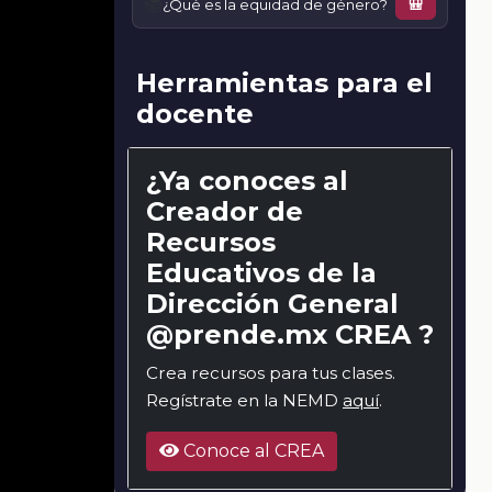
📚
¿Qué es la equidad de género?
🎒
Herramientas para el
docente
¿Ya conoces al
Creador de
Recursos
Educativos de la
Dirección General
@prende.mx CREA ?
Crea recursos para tus clases.
Regístrate en la NEMD
aquí
.
Conoce al CREA