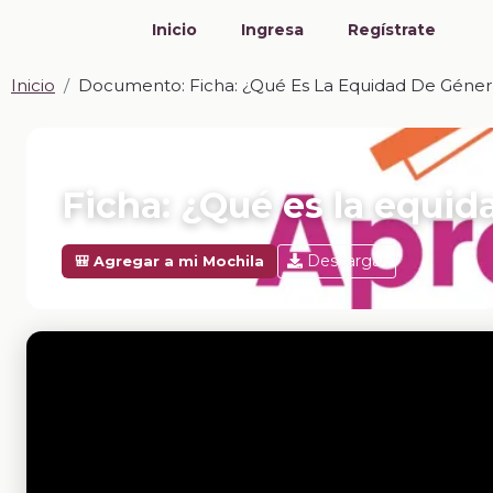
Inicio
Ingresa
Regístrate
Inicio
Documento: Ficha: ¿Qué Es La Equidad De Géne
📎 DOCUMENTO · DOCX
Ficha: ¿Qué es la equi
Descargar
🎒 Agregar a mi Mochila