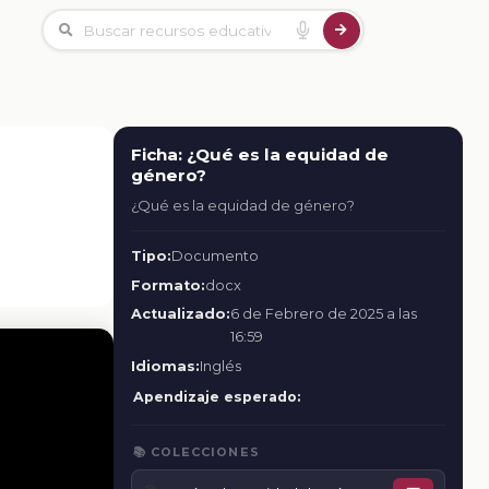
Ficha: ¿Qué es la equidad de
género?
¿Qué es la equidad de género?
Tipo:
Documento
Formato:
docx
Actualizado:
6 de Febrero de 2025 a las
16:59
Idiomas:
Inglés
Apendizaje esperado:
📚 COLECCIONES