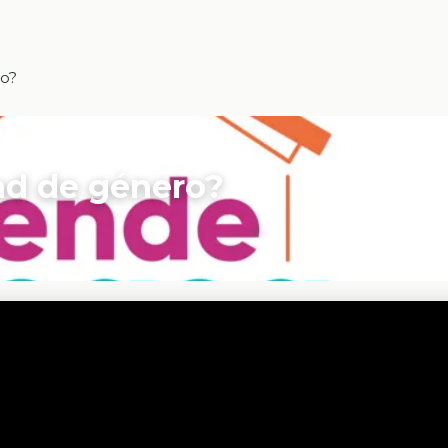
ro?
dad de género?