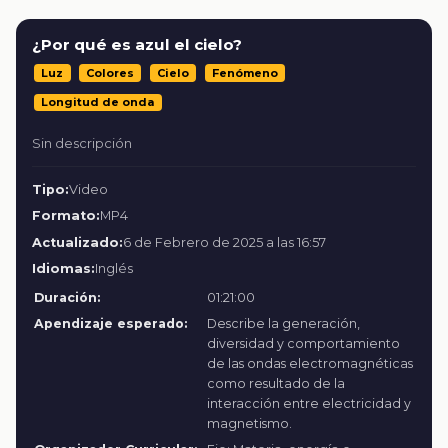
¿Por qué es azul el cielo?
Luz
Colores
Cielo
Fenómeno
Longitud de onda
Sin descripción
Tipo:
Video
Formato:
MP4
Actualizado:
6 de Febrero de 2025 a las 16:57
Idiomas:
Inglés
Duración:
01:21:00
Apendizaje esperado:
Describe la generación,
diversidad y comportamiento
de las ondas electromagnéticas
como resultado de la
interacción entre electricidad y
magnetismo.