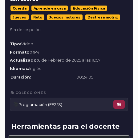
Cuerda
Aprende en casa
Educación Física
Jueves
Reto
Juegos motores
Destreza motriz
Sin descripción
Tipo:
Video
Formato:
MP4
Actualizado:
6 de Febrero de 2025 a las 16:57
Idiomas:
Inglés
Duración:
00:24:09
📚 COLECCIONES
📚
Programación (EF2°S)
🎒
Herramientas para el docente