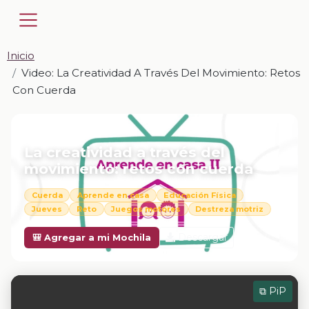
Inicio
Video: La Creatividad A Través Del Movimiento: Retos
Con Cuerda
📎 VIDEO · MP4
La creatividad a través del
movimiento: retos con cuerda
Cuerda
Aprende en casa
Educación Física
Jueves
Reto
Juegos motores
Destreza motriz
Descargar
🎒 Agregar a mi Mochila
⧉ PiP