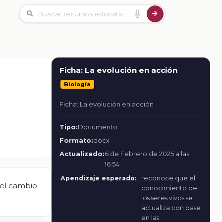
Ficha: La evolución en acción
Biología
Ficha: La evolución en acción
Tipo:
Documento
Formato:
docx
Actualizado:
6 de Febrero de 2025 a las
16:54
Apendizaje esperado:
reconoce que el
del cambio
conocimiento de
los seres vivos se
actualiza con base
en las