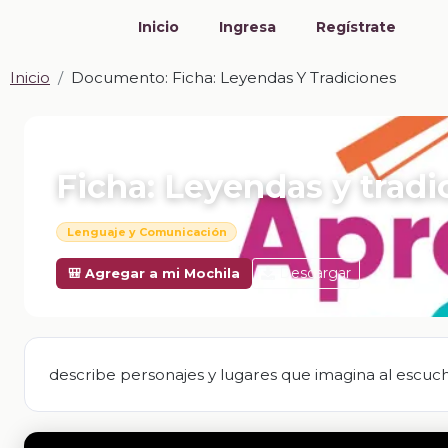
Inicio
Ingresa
Regístrate
Inicio
Documento: Ficha: Leyendas Y Tradiciones
📎 DOCUMENTO · DOCX
Ficha: Leyendas y tradi
Lenguaje y Comunicación
Descargar
🎒 Agregar a mi Mochila
describe personajes y lugares que imagina al escuchar