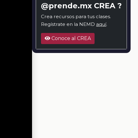
@prende.mx CREA ?
Crea recursos para tus clases.
Regístrate en la NEMD
aquí
.
Conoce al CREA