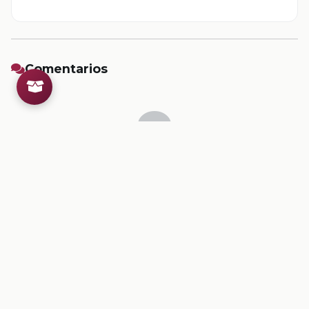
Comentarios
Inicia sesion
para dejar un comentario.
💡
Sugerencias de contenido
CONTENIDO