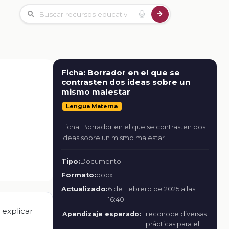
Ficha: Borrador en el que se
contrasten dos ideas sobre un
mismo malestar
Lengua Materna
Ficha: Borrador en el que se contrasten dos
ideas sobre un mismo malestar
Tipo:
Documento
Formato:
docx
Actualizado:
6 de Febrero de 2025 a las
16:40
 explicar
Apendizaje esperado:
reconoce diversas
prácticas para el