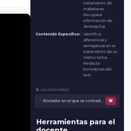
tratamiento de
malestares.
Recupera
información de
diversas fue
Contenido Específico:
identifica
diferencias y
semejanzas en el
tratamiento de un
mismo tema.
Redacta
borradores del
text
📚 COLECCIONES
📚
Borrador en el que se contrasten dos ideas sobre un mismo malestar
🎒
Herramientas para el
docente