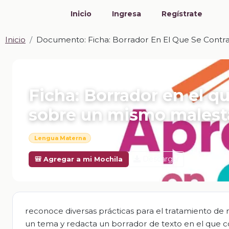
Inicio
Ingresa
Regístrate
Inicio
Documento: Ficha: Borrador En El Que Se Contr
📎 DOCUMENTO · DOCX
Ficha: Borrador en el q
sobre un mismo malest
Lengua Materna
Descargar
🎒 Agregar a mi Mochila
reconoce diversas prácticas para el tratamiento de 
un tema y redacta un borrador de texto en el que c