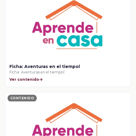
Ficha: Aventuras en el tiempol
Ficha: Aventuras en el tiempol
Ver contenido
CONTENIDO