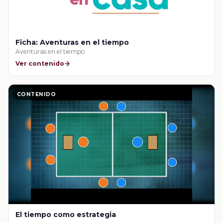
Ficha: Aventuras en el tiempo
Aventuras en el tiempo
Ver contenido
CONTENIDO
El tiempo como estrategia