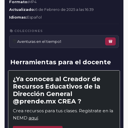
Formato:
MP4
Actualizado:
6 de Febrero de 2025 a las 16:39
Idiomas:
Español
📚 COLECCIONES
📚
Aventuras en el tiempo1
🎒
Herramientas para el docente
¿Ya conoces al Creador de
Recursos Educativos de la
Dirección General
@prende.mx CREA ?
Crea recursos para tus clases. Regístrate en la
NEMD
aquí
.