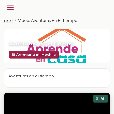
Inicio
Video: Aventuras En El Tiempo
📎 VIDEO · MP4
Aventuras en el tiempo
Descargar
🎒 Agregar a mi Mochila
Aventuras en el tiempo
⧉ PiP