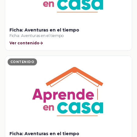
Ficha: Aventuras en el tiempo
Ficha: Aventuras en el tiempo
Ver contenido
CONTENIDO
Ficha: Aventuras en el tiempo