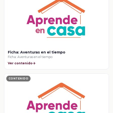
Ficha: Aventuras en el tiempo
Ficha: Aventuras en el tiempo
Ver contenido
CONTENIDO