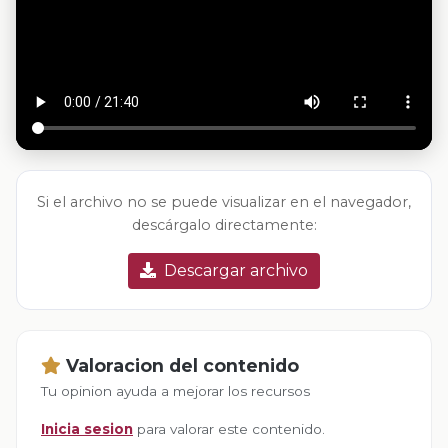
Si el archivo no se puede visualizar en el navegador,
descárgalo directamente:
Descargar archivo
Valoracion del contenido
Tu opinion ayuda a mejorar los recursos
Inicia sesion
para valorar este contenido.