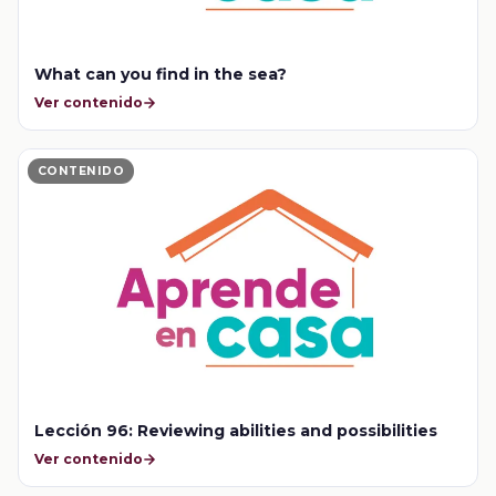
What can you find in the sea?
Ver contenido
CONTENIDO
Lección 96: Reviewing abilities and possibilities
Ver contenido