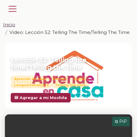
Inicio
Video: Lección 52: Telling The Time/Telling The Time
📎 VIDEO · MP4
Lección 52: Telling the
time/Telling the time
Aprende en casa
Viernes
Inglés
Lengua Extranjera
Telling the time
Descargar
🎒 Agregar a mi Mochila
⧉ PiP