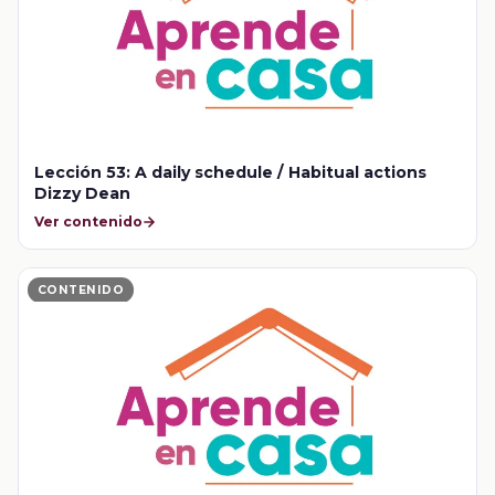
Lección 53: A daily schedule / Habitual actions
Dizzy Dean
Ver contenido
CONTENIDO