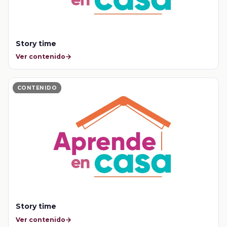
Story time
Ver contenido
CONTENIDO
Story time
Ver contenido