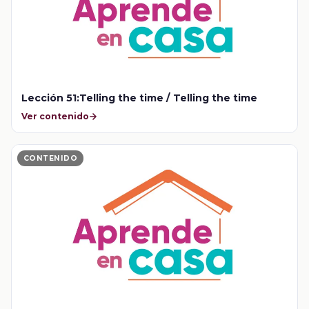
Lección 51:Telling the time / Telling the time
Ver contenido
CONTENIDO