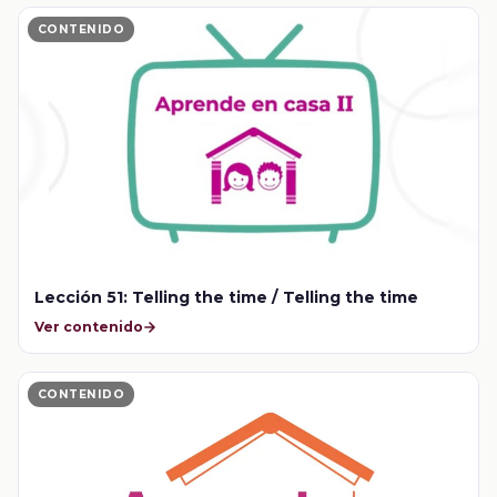
CONTENIDO
Lección 51: Telling the time / Telling the time
Ver contenido
CONTENIDO