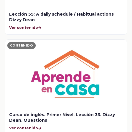
Lección 55: A daily schedule / Habitual actions
Dizzy Dean
Ver contenido
CONTENIDO
Curso de inglés. Primer Nivel. Lección 33. Dizzy
Dean. Questions
Ver contenido