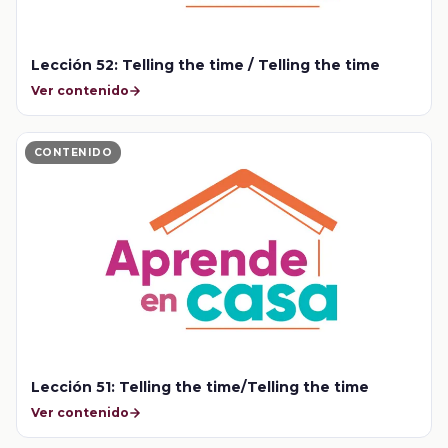
Lección 52: Telling the time / Telling the time
Ver contenido
CONTENIDO
Lección 51: Telling the time/Telling the time
Ver contenido