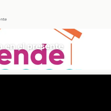
ente
a en el presente