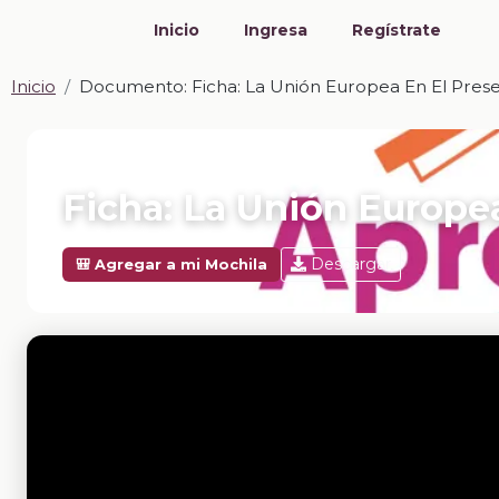
Inicio
Ingresa
Regístrate
Inicio
Documento: Ficha: La Unión Europea En El Pres
📎 DOCUMENTO · DOCX
Ficha: La Unión Europe
Descargar
🎒 Agregar a mi Mochila