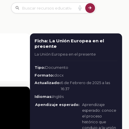
Ficha: La Unión Europea en el
presente
La Unión Europea en el presente
Tipo:
Documento
Formato:
docx
Actualizado:
6 de Febrero de 2025 a las
16:37
Idiomas:
Inglés
Apendizaje esperado:
Aprendizaje
esperado: conoce
el proceso
histórico que
condujo a la unión