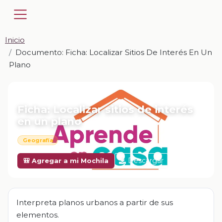
Inicio
Documento: Ficha: Localizar Sitios De Interés En Un
Plano
📎 DOCUMENTO · DOCX
Ficha: Localizar sitios de interés
en un plano
Geografía
Descargar
🎒 Agregar a mi Mochila
Interpreta planos urbanos a partir de sus
elementos.