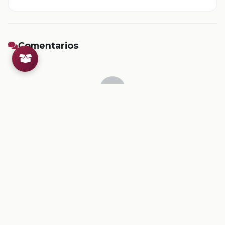
Comentarios
Inicia sesion
para dejar un comentario.
💡
Sugerencias de contenido
CONTENIDO