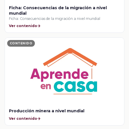
Ficha: Consecuencias de la migración a nivel
mundial
Ficha: Consecuencias de la migración a nivel mundial
Ver contenido
CONTENIDO
Producción minera a nivel mundial
Ver contenido