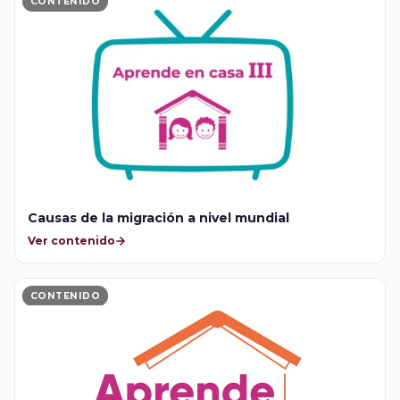
CONTENIDO
Causas de la migración a nivel mundial
Ver contenido
CONTENIDO