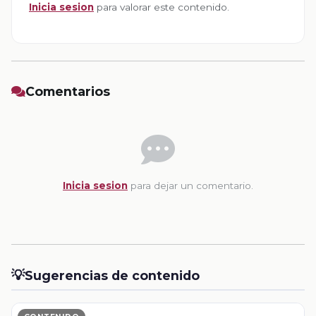
Inicia sesion
para valorar este contenido.
Comentarios
Inicia sesion
para dejar un comentario.
💡
Sugerencias de contenido