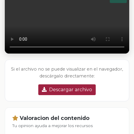
Si el archivo no se puede visualizar en el navegador,
descárgalo directamente:
Descargar archivo
Valoracion del contenido
Tu opinion ayuda a mejorar los recursos