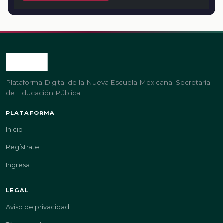
Plataforma Digital de la Nueva Escuela Mexicana. Secretaría
de Educación Pública.
PLATAFORMA
Inicio
Regístrate
Ingresa
LEGAL
Aviso de privacidad