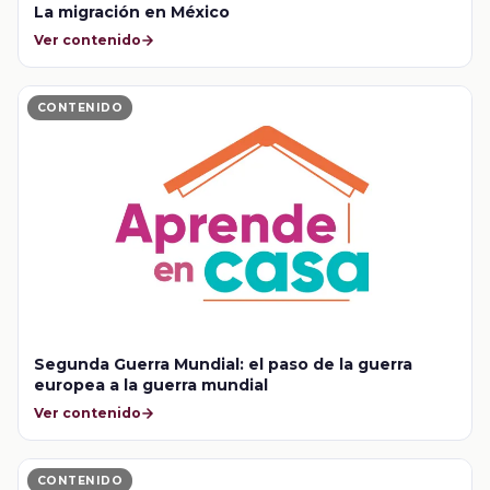
La migración en México
Ver contenido
CONTENIDO
Segunda Guerra Mundial: el paso de la guerra
europea a la guerra mundial
Ver contenido
CONTENIDO