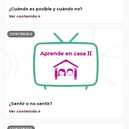
¿Cuándo es posible y cuándo no?
Ver contenido
CONTENIDO
¿Sentir o no sentir?
Ver contenido
CONTENIDO