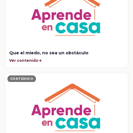
Que el miedo, no sea un obstáculo
Ver contenido
CONTENIDO