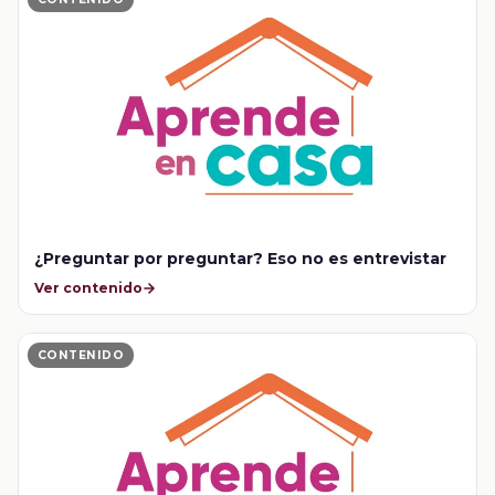
¿Preguntar por preguntar? Eso no es entrevistar
Ver contenido
CONTENIDO