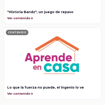
"Historia Bandz", un juego de repaso
Ver contenido
CONTENIDO
Lo que la fuerza no puede, el ingenio lo ve
Ver contenido