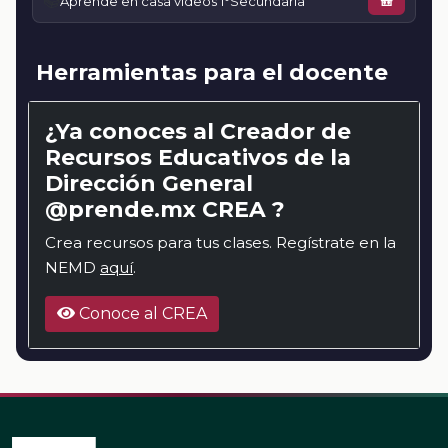
📚
Aprende en casa videos 1°Secundaria
🎒
Herramientas para el docente
¿Ya conoces al Creador de
Recursos Educativos de la
Dirección General
@prende.mx CREA ?
Crea recursos para tus clases. Regístrate en la
NEMD
aquí
.
Conoce al CREA