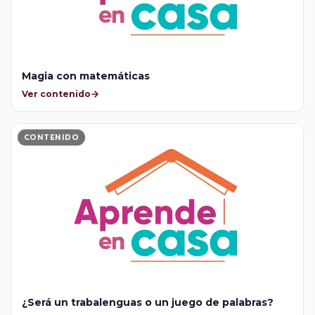
Magia con matemáticas
Ver contenido
CONTENIDO
¿Será un trabalenguas o un juego de palabras?