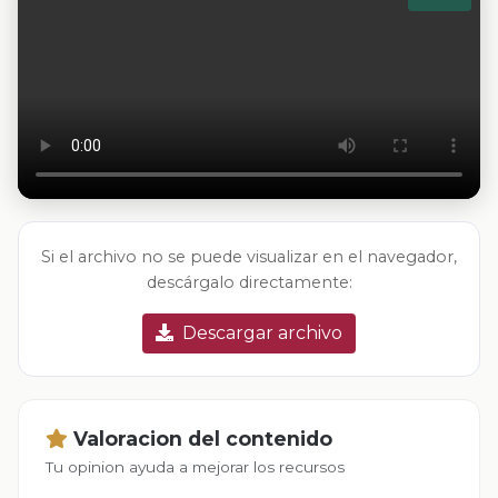
Si el archivo no se puede visualizar en el navegador,
descárgalo directamente:
Descargar archivo
Valoracion del contenido
Tu opinion ayuda a mejorar los recursos