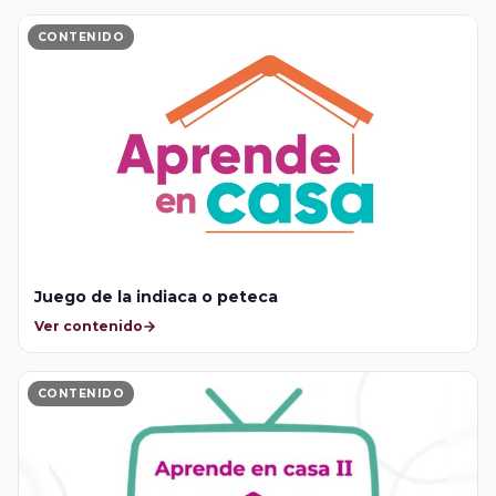
CONTENIDO
Juego de la indiaca o peteca
Ver contenido
CONTENIDO