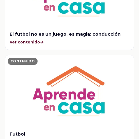
El futbol no es un juego, es magia: conducción
Ver contenido
CONTENIDO
Futbol