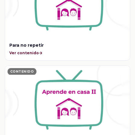
Para no repetir
Ver contenido
CONTENIDO