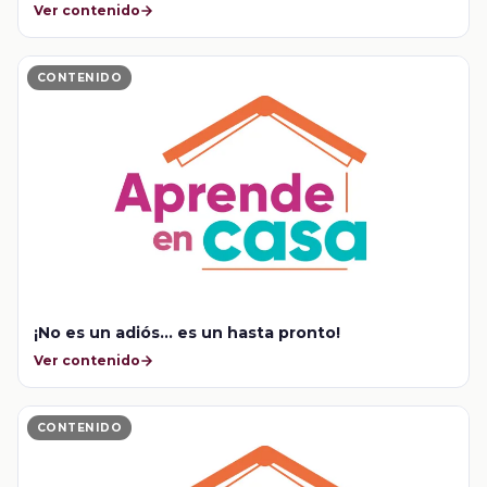
Ver contenido
CONTENIDO
¡No es un adiós... es un hasta pronto!
Ver contenido
CONTENIDO