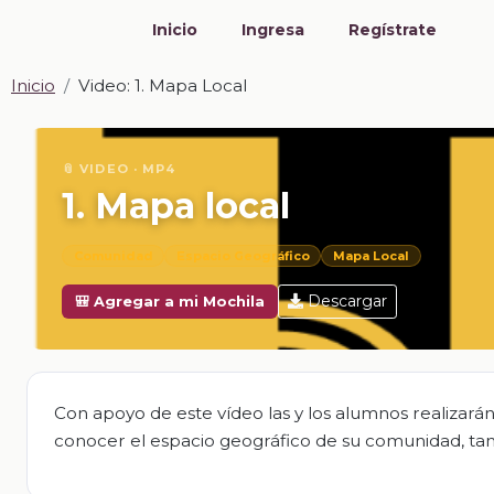
Inicio
Ingresa
Regístrate
Inicio
Video: 1. Mapa Local
📎 VIDEO · MP4
1. Mapa local
Comunidad
Espacio Geográfico
Mapa Local
Descargar
🎒 Agregar a mi Mochila
Con apoyo de este vídeo las y los alumnos realizará
conocer el espacio geográfico de su comunidad, ta