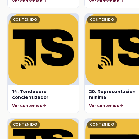
Ver contenido
Ver contenido
CONTENIDO
CONTENIDO
14. Tendedero
20. Representación
concientizador
mínima
Ver contenido
Ver contenido
CONTENIDO
CONTENIDO