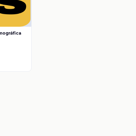
mográfica