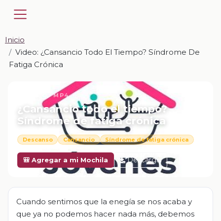
Inicio
Video: ¿Cansancio Todo El Tiempo? Síndrome De
Fatiga Crónica
📎 VIDEO · MP4
¿Cansancio todo el tiempo?
Síndrome de fatiga crónica
Descanso
Cansancio
Síndrome de fatiga crónica
Descargar
🎒 Agregar a mi Mochila
Cuando sentimos que la enegía se nos acaba y
que ya no podemos hacer nada más, debemos