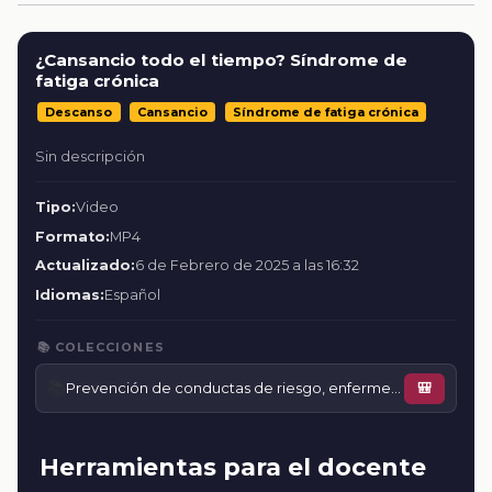
¿Cansancio todo el tiempo? Síndrome de
fatiga crónica
Descanso
Cansancio
Síndrome de fatiga crónica
Sin descripción
Tipo:
Video
Formato:
MP4
Actualizado:
6 de Febrero de 2025 a las 16:32
Idiomas:
Español
📚 COLECCIONES
📚
Prevención de conductas de riesgo, enfermedades o accidentes
🎒
Herramientas para el docente