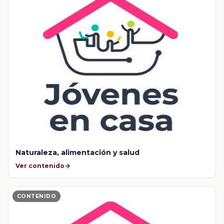
Naturaleza, alimentación y salud
Ver contenido
CONTENIDO