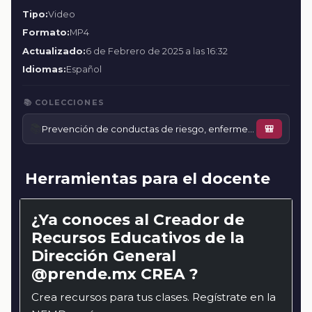
Tipo:
Video
Formato:
MP4
Actualizado:
6 de Febrero de 2025 a las 16:32
Idiomas:
Español
📚 COLECCIONES
📚
Prevención de conductas de riesgo, enfermedades o accidentes
🎒
Herramientas para el docente
¿Ya conoces al Creador de
Recursos Educativos de la
Dirección General
@prende.mx CREA ?
Crea recursos para tus clases. Regístrate en la