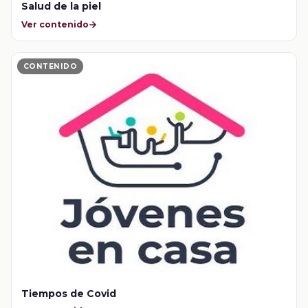
Salud de la piel
Ver contenido
CONTENIDO
Tiempos de Covid