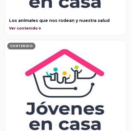
Los animales que nos rodean y nuestra salud
Ver contenido
CONTENIDO