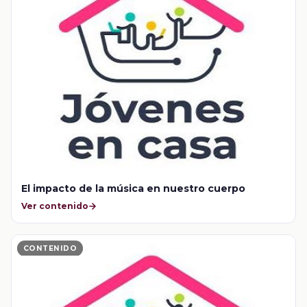
El impacto de la música en nuestro cuerpo
Ver contenido
CONTENIDO