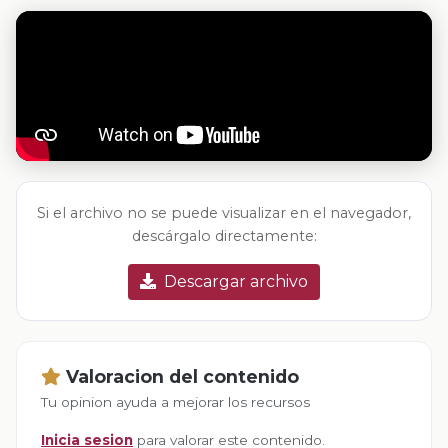
Si el archivo no se puede visualizar en el navegador,
descárgalo directamente:
Descargar archivo
Valoracion del contenido
Tu opinion ayuda a mejorar los recursos
Inicia sesion
para valorar este contenido.