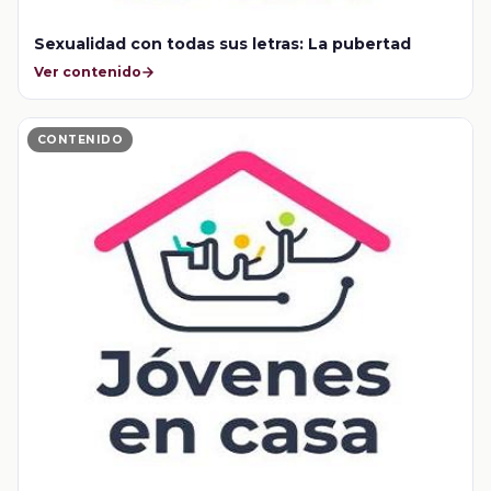
Sexualidad con todas sus letras: La pubertad
Ver contenido
CONTENIDO