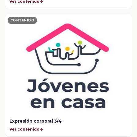
Ver contenido
CONTENIDO
Expresión corporal 3/4
Ver contenido