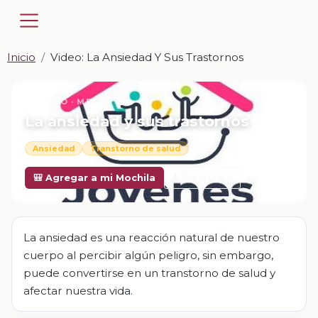
Inicio
Video: La Ansiedad Y Sus Trastornos
📎 VIDEO · MP4
La ansiedad y sus trastornos
Ansiedad
Transtorno de salud
Descargar
🎒 Agregar a mi Mochila
La ansiedad es una reacción natural de nuestro
cuerpo al percibir algún peligro, sin embargo,
puede convertirse en un transtorno de salud y
afectar nuestra vida.