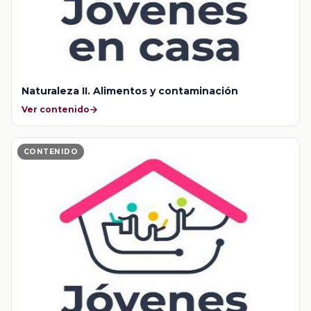
Naturaleza II. Alimentos y contaminación
Ver contenido
CONTENIDO