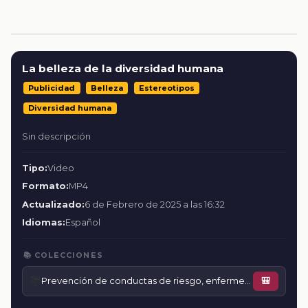
La belleza de la diversidad humana
Publicidad
Belleza
Estereotipos
Diversidad humana
Sin descripción
Tipo:
Video
Formato:
MP4
Actualizado:
6 de Febrero de 2025 a las 16:32
Idiomas:
Español
📚 COLECCIONES
📚
Prevención de conductas de riesgo, enfermedades o accidentes
🎒