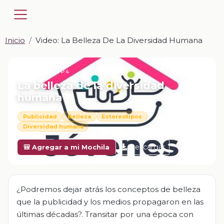
Inicio
Video: La Belleza De La Diversidad Humana
📎 VIDEO · MP4
La belleza de la diversidad
humana
Publicidad
Belleza
Estereotipos
Diversidad humana
Descargar
🎒 Agregar a mi Mochila
¿Podremos dejar atrás los conceptos de belleza
que la publicidad y los medios propagaron en las
últimas décadas?. Transitar por una época con