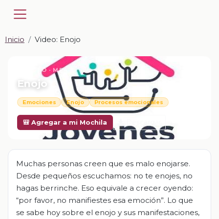
Inicio
Video: Enojo
📎 VIDEO · MP4
Enojo
Emociones
Enojo
Procesos emocionales
Descargar
🎒 Agregar a mi Mochila
Muchas personas creen que es malo enojarse.
Desde pequeños escuchamos: no te enojes, no
hagas berrinche. Eso equivale a crecer oyendo:
“por favor, no manifiestes esa emoción”. Lo que
se sabe hoy sobre el enojo y sus manifestaciones,