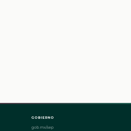
GOBIERNO
gob.mx/sep