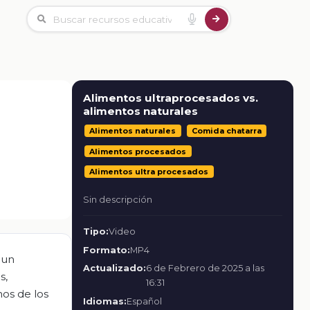
Alimentos ultraprocesados vs.
alimentos naturales
Alimentos naturales
Comida chatarra
Alimentos procesados
Alimentos ultra procesados
Sin descripción
Tipo:
Video
Formato:
MP4
 un
Actualizado:
6 de Febrero de 2025 a las
s,
16:31
os de los
Idiomas:
Español