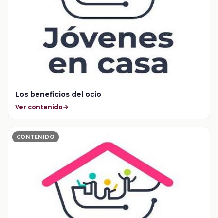
Los beneficios del ocio
Ver contenido
CONTENIDO