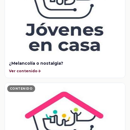
¿Melancolía o nostalgia?
Ver contenido
CONTENIDO