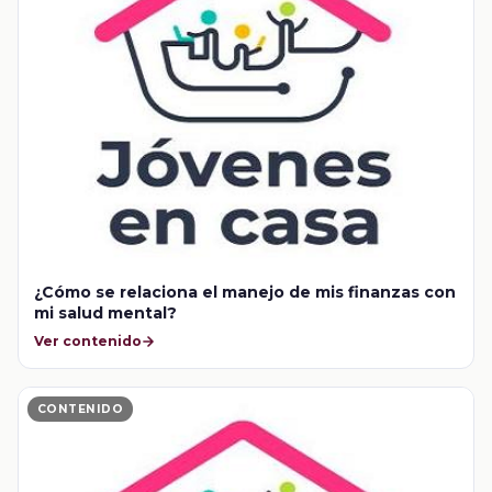
¿Cómo se relaciona el manejo de mis finanzas con
mi salud mental?
Ver contenido
CONTENIDO