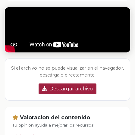
Si el archivo no se puede visualizar en el navegador,
descárgalo directamente:
Descargar archivo
Valoracion del contenido
Tu opinion ayuda a mejorar los recursos