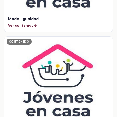
Modo: igualdad
Ver contenido
CONTENIDO