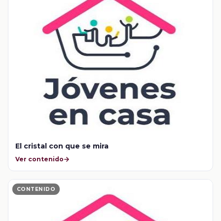
El cristal con que se mira
Ver contenido
CONTENIDO