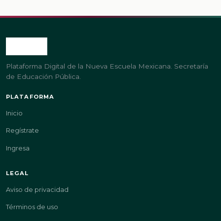
Plataforma Digital de la Nueva Escuela Mexicana. Secretaría
de Educación Pública.
PLATAFORMA
Inicio
Regístrate
Ingresa
LEGAL
Aviso de privacidad
Términos de uso