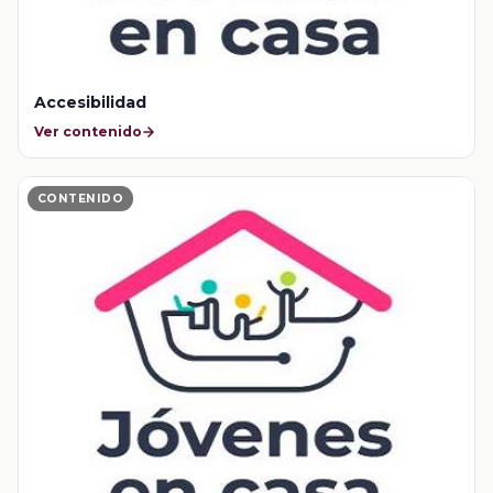
Accesibilidad
Ver contenido
CONTENIDO