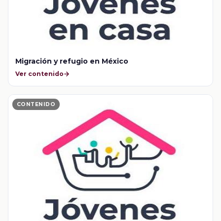
Migración y refugio en México
Ver contenido
CONTENIDO