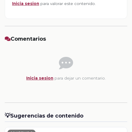
Inicia sesion
para valorar este contenido.
Comentarios
Inicia sesion
para dejar un comentario.
💡
Sugerencias de contenido