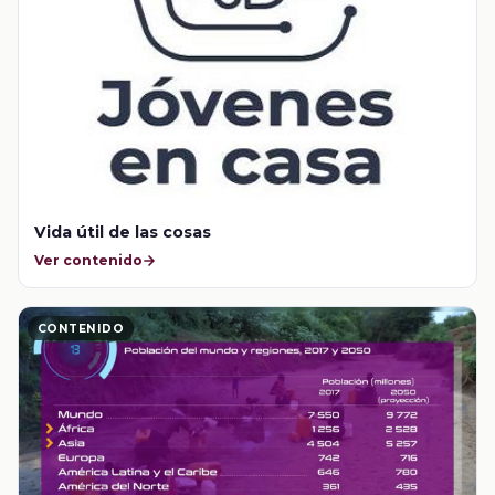
Vida útil de las cosas
Ver contenido
CONTENIDO