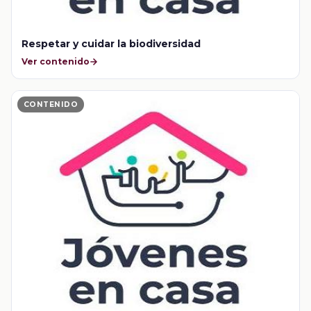
Respetar y cuidar la biodiversidad
Ver contenido
CONTENIDO