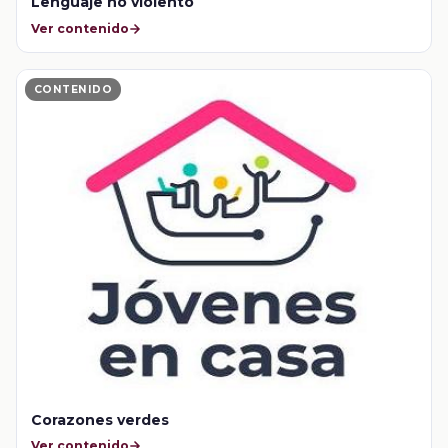
Lenguaje no violento
Ver contenido
CONTENIDO
Corazones verdes
Ver contenido