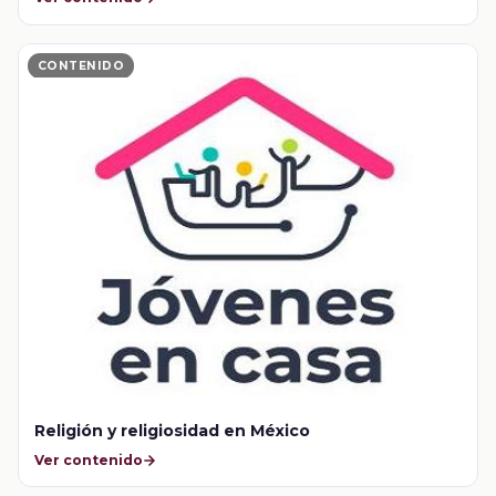
CONTENIDO
Religión y religiosidad en México
Ver contenido