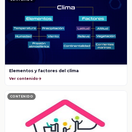
Elementos y factores del clima
Ver contenido
CONTENIDO