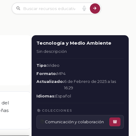
Tecnología y Medio Ambiente
Sin descripción
Tipo:
Video
Formato:
MP4
Actualizado:
6 de Febrero de 2025 a las
16:29
Idiomas:
Español
 del
eñas
📚 COLECCIONES
📚
Comunicación y colaboración
🎒