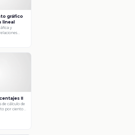
o gráfico
 lineal
ráfica y
relaciones
as.
centajes II
 de cálculo de
to por ciento y