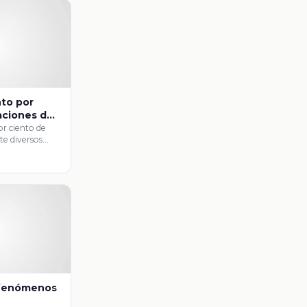
nto por
aciones de
 I
or ciento de
e diversos
licación de …
 fenómenos