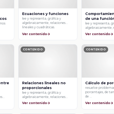
Ecuaciones y funciones
Comportamient
cos
de una función
lee y representa, gráfica y
algebraicamente, relaciones
enos
lee y representa, g
lineales y cuadráticas.
algebraicamente, 
lineales y cuadrátic
Ver contenido
Ver contenido
CONTENIDO
CONTENIDO
entre
Relaciones lineales no
Cálculo de por
proporcionales
resuelve problemas
porcentajes, de tan
lee y representa, gráfica y
de …
es
algebraicamente, relaciones
lineales y cuadráticas.
Ver contenido
Ver contenido