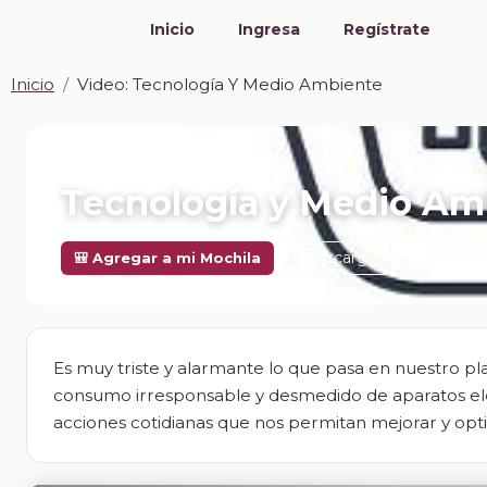
Inicio
Ingresa
Regístrate
Inicio
Video: Tecnología Y Medio Ambiente
📎 VIDEO · MP4
Tecnología y Medio Am
Descargar
🎒 Agregar a mi Mochila
Es muy triste y alarmante lo que pasa en nuestro p
consumo irresponsable y desmedido de aparatos ele
acciones cotidianas que nos permitan mejorar y optim