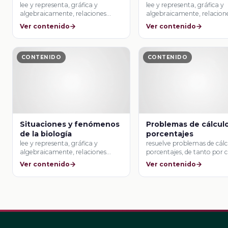
lee y representa, gráfica y
lee y representa, gráfica y
algebraicamente, relaciones
algebraicamente, relacion
lineales y cuadráticas.
lineales y cuadráticas.
Ver contenido
Ver contenido
CONTENIDO
CONTENIDO
Situaciones y fenómenos
Problemas de cálcul
de la biología
porcentajes
lee y representa, gráfica y
resuelve problemas de cálc
algebraicamente, relaciones
porcentajes, de tanto por c
lineales y cuadráticas.
de …
Ver contenido
Ver contenido