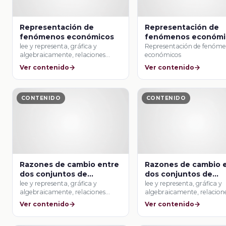
Representación de
Representación de
fenómenos económicos
fenómenos económi
lee y representa, gráfica y
Representación de fenóm
algebraicamente, relaciones
económicos
lineales y cuadráticas.
Ver contenido
Ver contenido
CONTENIDO
CONTENIDO
Razones de cambio entre
Razones de cambio 
dos conjuntos de
dos conjuntos de
cantidades
cantidades
lee y representa, gráfica y
lee y representa, gráfica y
algebraicamente, relaciones
algebraicamente, relacion
lineales y cuadráticas.
lineales y cuadráticas.
Ver contenido
Ver contenido