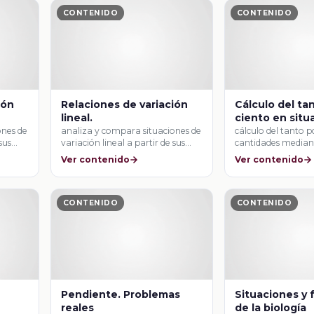
CONTENIDO
CONTENIDO
ión
Relaciones de variación
Cálculo del ta
lineal.
ciento en situ
compra y venta
ones de
analiza y compara situaciones de
cálculo del tanto p
sus
variación lineal a partir de sus
cantidades mediant
representaciones …
procedimientos (ap
Ver contenido
Ver contenido
CONTENIDO
CONTENIDO
Pendiente. Problemas
Situaciones y
reales
de la biología