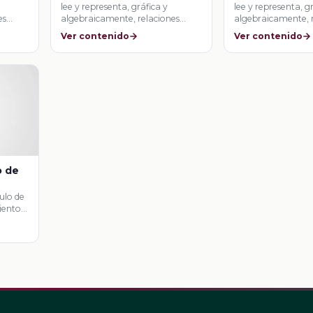
lee y representa, gráfica y
lee y representa, g
es
algebraicamente, relaciones
algebraicamente, 
lineales y cuadráticas.
lineales y cuadrátic
Ver contenido
Ver contenido
o de
ulo de
iento y