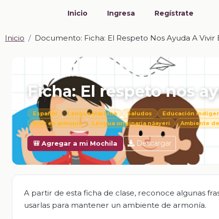
Inicio
Ingresa
Regístrate
Inicio
Documento: Ficha: El Respeto Nos Ayuda A Vivir
📎 DOCUMENTO · DOCX
Ficha: El respeto nos a
Español
Lengua Materna
Saludos
Educación indíge
Vivir en armonía
Lengua originaria náayeri
Ambiente de
Descargar
🎒 Agregar a mi Mochila
A partir de esta ficha de clase, reconoce algunas fra
usarlas para mantener un ambiente de armonía.