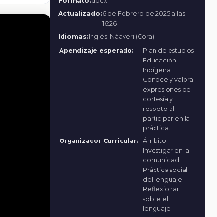
Formato:
docx
Actualizado:
6 de Febrero de 2025 a las
16:26
Idiomas:
Inglés, Náayeri (Cora)
Apendizaje esperado:
Plan de estudios
Educación
Indígena:
Conoce y valora
expresiones de
cortesía y
respeto al
participar en la
práctica.
Organizador Curricular:
Ámbito:
Investigar en la
comunidad.
Práctica social
del lenguaje:
Reflexionar
sobre el
lenguaje.