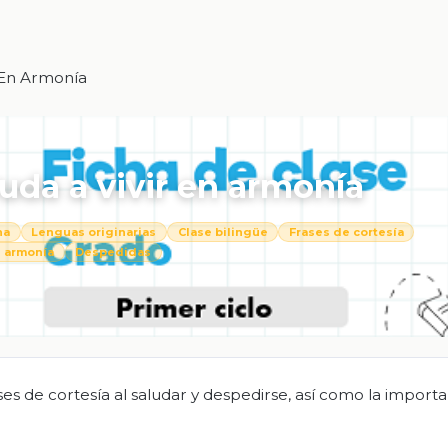
 En Armonía
yuda a vivir en armonía
na
Lenguas originarias
Clase bilingüe
Frases de cortesía
 armonía
Despedidas
ses de cortesía al saludar y despedirse, así como la import