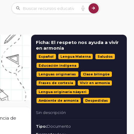
Ficha: El respeto nos ayuda a vivir
en armonía
Español
Lengua Materna
Saludos
Educación indígena
Lenguas originarias
Clase bilingüe
Frases de cortesía
Vivir en armonía
Lengua originaria náayeri
Ambiente de armonía
Despedidas
Sin descripción
ancia de
Tipo:
Documento