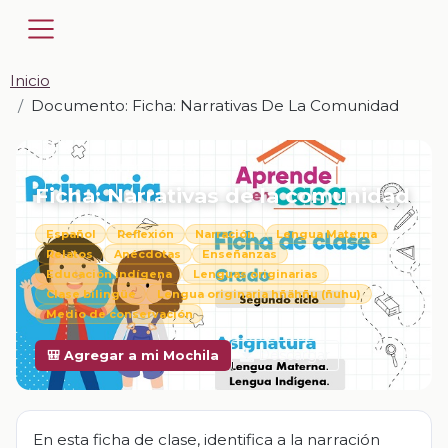
Inicio
Documento: Ficha: Narrativas De La Comunidad
📎 DOCUMENTO · DOCX
Ficha: Narrativas de la comunidad
Español
Reflexión
Narración
Lengua Materna
Relatos
Anécdotas
Enseñanzas
Educación indígena
Lenguas originarias
Clase bilingüe
Lengua originaria hñähñu (ñuhu)
Medio de conservación
Descargar
🎒 Agregar a mi Mochila
En esta ficha de clase, identifica a la narración