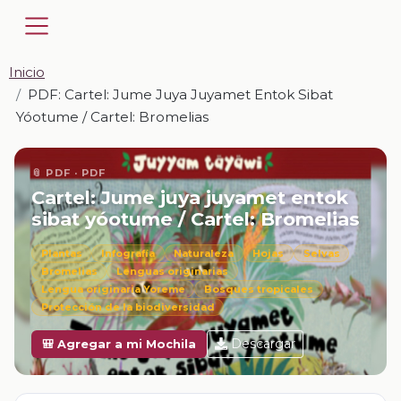
Inicio
PDF: Cartel: Jume Juya Juyamet Entok Sibat
Yóotume / Cartel: Bromelias
📎 PDF · PDF
Cartel: Jume juya juyamet entok
sibat yóotume / Cartel: Bromelias
Plantas
Infografía
Naturaleza
Hojas
Selvas
Bromelias
Lenguas originarias
Lengua originaria Yoreme
Bosques tropicales
Protección de la biodiversidad
Descargar
🎒 Agregar a mi Mochila