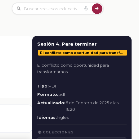
Sesión 4. Para terminar
El conflicto como oportunidad para transformarnos
El conflicto como oportunidad para
transformarnos
Tipo:
PDF
Formato:
pdf
Actualizado:
6 de Febrero de 2025 a las
16:20
Idiomas:
Inglés
📚 COLECCIONES