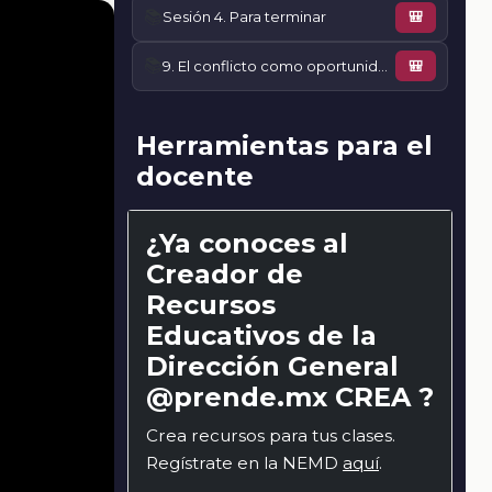
📚
Sesión 4. Para terminar
🎒
📚
9. El conflicto como oportunidad para transformarnos
🎒
Herramientas para el
docente
¿Ya conoces al
Creador de
Recursos
Educativos de la
Dirección General
@prende.mx CREA ?
Crea recursos para tus clases.
Regístrate en la NEMD
aquí
.