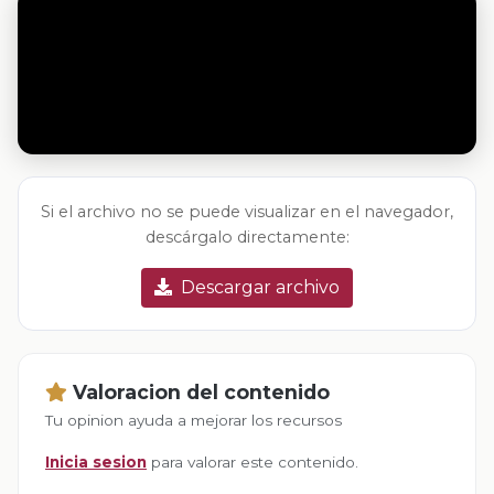
Si el archivo no se puede visualizar en el navegador,
descárgalo directamente:
Descargar archivo
Valoracion del contenido
Tu opinion ayuda a mejorar los recursos
Inicia sesion
para valorar este contenido.