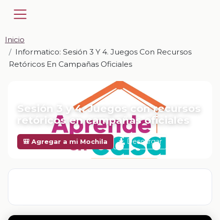
Inicio
Informatico: Sesión 3 Y 4. Juegos Con Recursos
Retóricos En Campañas Oficiales
📎 INFORMATICO · ZIP
Sesión 3 y 4. Juegos con recursos
retóricos en campañas oficiales
Descargar
🎒 Agregar a mi Mochila