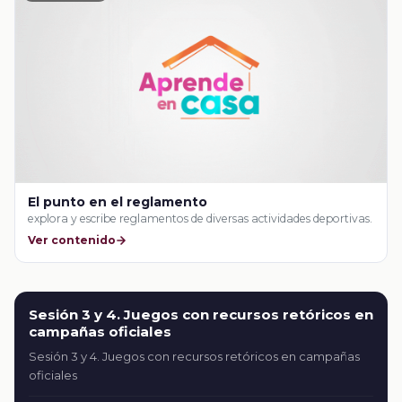
El punto en el reglamento
explora y escribe reglamentos de diversas actividades deportivas.
Ver contenido
Sesión 3 y 4. Juegos con recursos retóricos en
campañas oficiales
Sesión 3 y 4. Juegos con recursos retóricos en campañas
oficiales