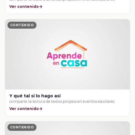
Ver contenido
CONTENIDO
Y qué tal si lo hago así
comparte la lectura de textos propios en eventos escolares.
Ver contenido
CONTENIDO