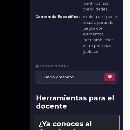
identificar sus
posibilidades.
Contenido Específico:
explora el espacio
social a partir de
juegos con
elementos
intercambiables
entre personas
(pelotas,
📚 COLECCIONES
📚
Juego y respeto
🎒
Herramientas para el
docente
¿Ya conoces al