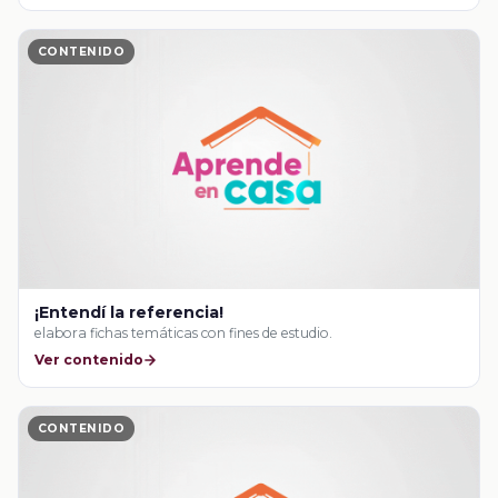
CONTENIDO
¡Entendí la referencia!
elabora fichas temáticas con fines de estudio.
Ver contenido
CONTENIDO