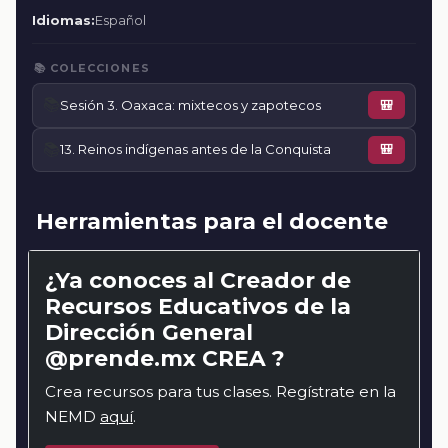
Idiomas:
Español
📚 COLECCIONES
📚
Sesión 3. Oaxaca: mixtecos y zapotecos
🎒
📚
13. Reinos indígenas antes de la Conquista
🎒
Herramientas para el docente
¿Ya conoces al Creador de
Recursos Educativos de la
Dirección General
@prende.mx CREA ?
Crea recursos para tus clases. Regístrate en la
NEMD
aquí
.