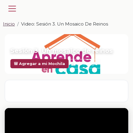
Inicio
Video: Sesión 3. Un Mosaico De Reinos
📎 VIDEO · MP4
Sesión 3. Un mosaico de reinos
Descargar
🎒 Agregar a mi Mochila