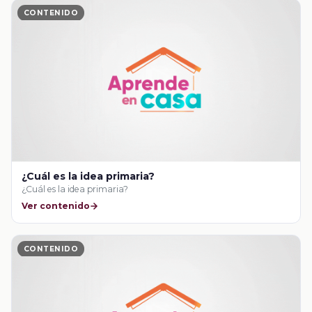
CONTENIDO
¿Cuál es la idea primaria?
¿Cuál es la idea primaria?
Ver contenido
CONTENIDO