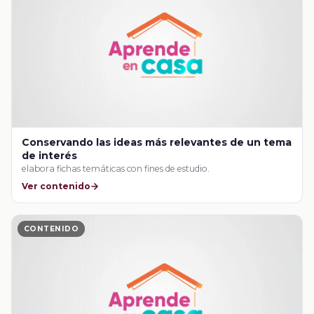
Conservando las ideas más relevantes de un tema
de interés
elabora fichas temáticas con fines de estudio.
Ver contenido
CONTENIDO