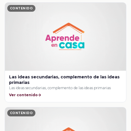
CONTENIDO
Las ideas secundarias, complemento de las ideas
primarias
Las ideas secundarias, complemento de las ideas primarias
Ver contenido
CONTENIDO