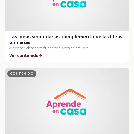
Las ideas secundarias, complemento de las ideas
primarias
elabora fichas temáticas con fines de estudio.
Ver contenido
CONTENIDO