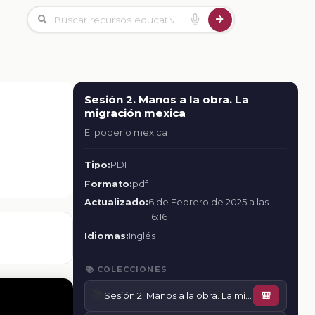
Sesión 2. Manos a la obra. La
migración mexica
El poderío mexica
Tipo:
PDF
Formato:
pdf
Actualizado:
6 de Febrero de 2025 a las
16:16
Idiomas:
Inglés
📚 COLECCIONES
📚
Sesión 2. Manos a la obra. La migración mexica
🎒