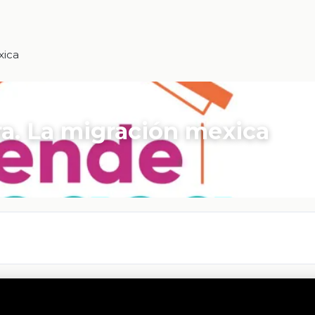
xica
ra. La migración mexica