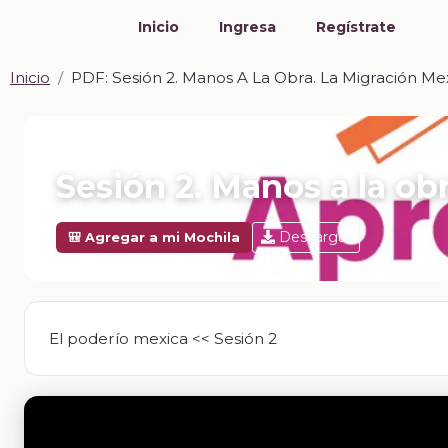
Inicio
Ingresa
Regístrate
Inicio
PDF: Sesión 2. Manos A La Obra. La Migración Me
📎 PDF · PDF
Sesión 2. Manos a la ob
Descargar
🎒 Agregar a mi Mochila
El poderío mexica << Sesión 2