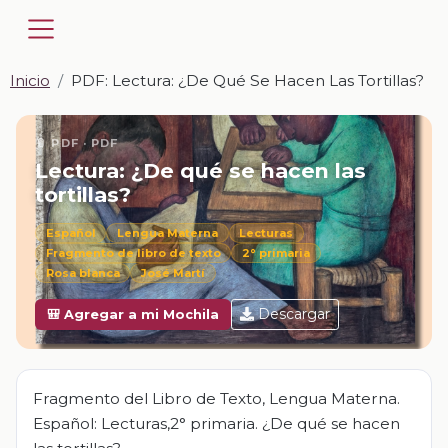
Inicio
PDF: Lectura: ¿De Qué Se Hacen Las Tortillas?
📎 PDF · PDF
Lectura: ¿De qué se hacen las
tortillas?
Español
Lengua Materna
Lecturas
Fragmento de libro de texto
2° primaria
Rosa blanca
José Martí
Descargar
🎒 Agregar a mi Mochila
Fragmento del Libro de Texto, Lengua Materna.
Español: Lecturas,2° primaria. ¿De qué se hacen