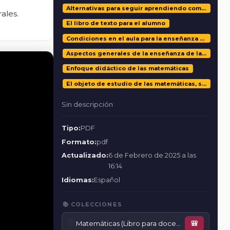
Alternativas para seguir aprendiendo como maestros
ales.
El libro de texto para el alumno
Condiciones en el aula para la enseñanza y el aprendizaje de matemáticas
Aspectos generales de la enseñanza de las matemáticas
Enfoque didáctico de las matemáticas
El objeto de estudio de las matemáticas, su pertinencia y cómo se aprenden
Sin descripción
Tipo:
PDF
Formato:
pdf
Actualizado:
6 de Febrero de 2025 a las
16:14
Idiomas:
Español
📚 COLECCIONES
📚
Matemáticas (Libro para docente)
🎒