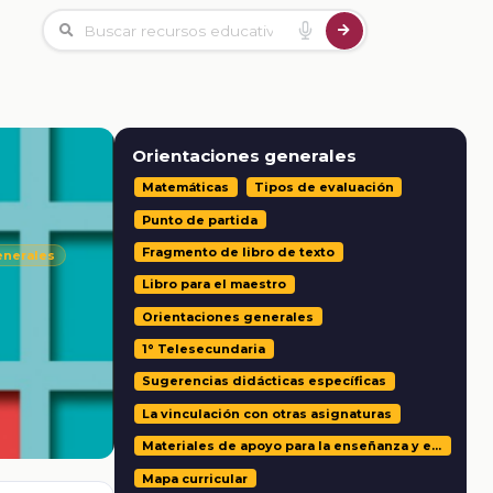
Orientaciones generales
Matemáticas
Tipos de evaluación
Punto de partida
Fragmento de libro de texto
enerales
Libro para el maestro
Orientaciones generales
1° Telesecundaria
Sugerencias didácticas específicas
La vinculación con otras asignaturas
Materiales de apoyo para la enseñanza y el aprendizaje
Mapa curricular