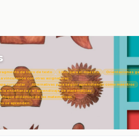
s
ragmento de libro de texto
Libro para el maestro
Orientaciones g
La vinculación con otras asignaturas
pa curricular
Alternativas para seguir aprendiendo como maestros
a la enseñanza y el aprendizaje de matemáticas
nfoque didáctico de las matemáticas
ómo se aprenden