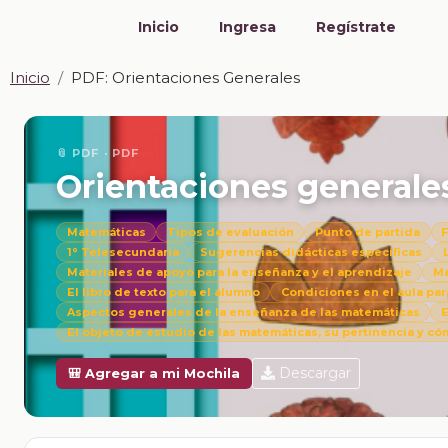
Inicio
Ingresa
Regístrate
Inicio
PDF: Orientaciones Generales
📎 PDF · PDF
Orientaciones generale
Matemáticas
Tipos de evaluación
Punto de partida
F
1° Telesecundaria
Sugerencias didácticas específicas
Materiales de apoyo para la enseñanza y el aprendizaje
Ma
El libro de texto para el alumno
Condiciones en el aula par
Aspectos generales de la enseñanza de las matemáticas
E
El objeto de estudio de las matemáticas, su pertinencia y c
Descargar
🎒 Agregar a mi Mochila