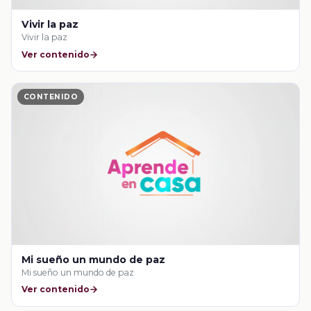
Vivir la paz
Vivir la paz
Ver contenido
CONTENIDO
Mi sueño un mundo de paz
Mi sueño un mundo de paz
Ver contenido