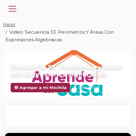
Inicio
Video: Secuencia 33. Perímetros Y Áreas Con
Expresiones Algebraicas
📎 VIDEO · MP4
Secuencia 33. Perímetros y áreas
con expresiones algebraicas
Descargar
🎒 Agregar a mi Mochila