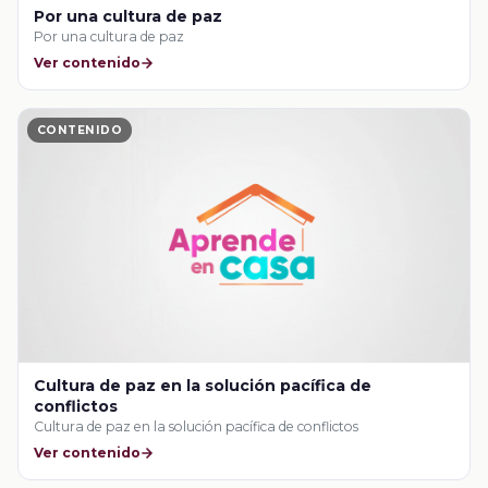
Por una cultura de paz
Por una cultura de paz
Ver contenido
CONTENIDO
Cultura de paz en la solución pacífica de
conflictos
Cultura de paz en la solución pacífica de conflictos
Ver contenido