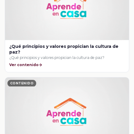
¿Qué principios y valores propician la cultura de
paz?
¿Qué principios y valores propician la cultura de paz?
Ver contenido
CONTENIDO