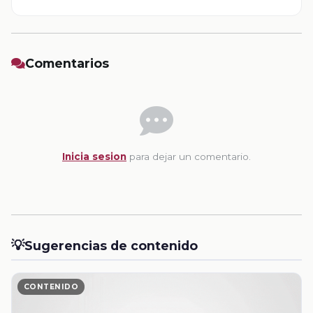
Comentarios
Inicia sesion
para dejar un comentario.
💡
Sugerencias de contenido
CONTENIDO