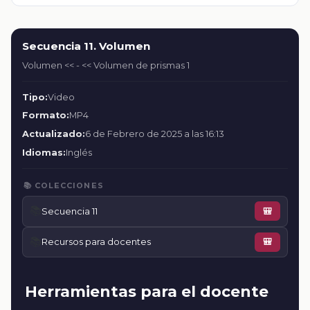
Secuencia 11. Volumen
Volumen << - << Volumen de prismas 1
Tipo:
Video
Formato:
MP4
Actualizado:
6 de Febrero de 2025 a las 16:13
Idiomas:
Inglés
📚 COLECCIONES
📚
Secuencia 11
🎒
📚
Recursos para docentes
🎒
Herramientas para el docente