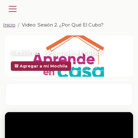
Inicio
Video: Sesión 2. ¿Por Qué El Cubo?
📎 VIDEO · MP4
Sesión 2. ¿Por qué el cubo?
Descargar
🎒 Agregar a mi Mochila