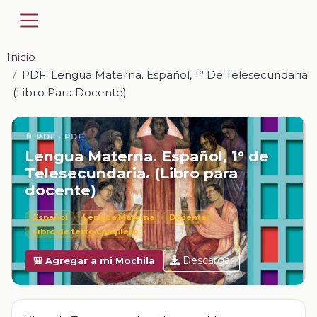
Inicio
PDF: Lengua Materna. Español, 1° De Telesecundaria.
(Libro Para Docente)
📎 PDF · PDF
Lengua Materna. Español, 1° de
Telesecundaria. (Libro para
docente)
Español
Lengua Materna
Docente
Libro de texto completo
Descargar
🎒 Agregar a mi Mochila