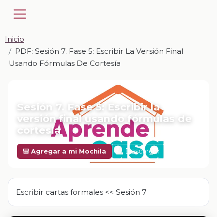
Inicio
PDF: Sesión 7. Fase 5: Escribir La Versión Final
Usando Fórmulas De Cortesía
📎 PDF · PDF
Sesión 7. Fase 5: Escribir la
versión final usando fórmulas de
cortesía
Descargar
🎒 Agregar a mi Mochila
Escribir cartas formales << Sesión 7